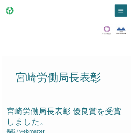
内
容
を
ス
キ
ッ
プ
宮崎労働局長表彰
宮
宮崎労働局長表彰 優良賞を受賞
崎
しました。
労
働
掲載
/
webmaster