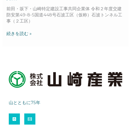
局
長
前田・坂下・山崎特定建設工事共同企業体 令和２年度交建
表
防安第49-8-5国道448号石波工区（仮称）石波トンネル工
彰
事（２工区）
優
良
続きを読む »
賞
を
受
賞
し
ま
し
た。
山とともに75年