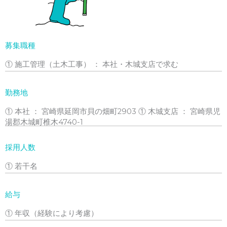
募集職種
① 施工管理（土木工事） ： 本社・木城支店で求む
勤務地
①
本社 ： 宮崎県延岡市貝の畑町2903 ① 木城支店 ： 宮崎県児
湯郡木城町椎木4740-1
採用人数
① 若干名
給与
① 年収（経験により考慮）