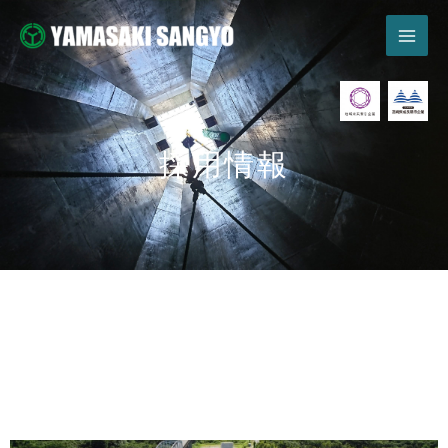
内
容
を
ス
キ
ッ
プ
採用情報