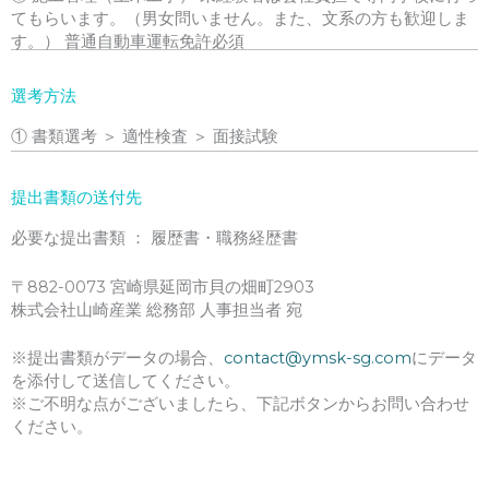
てもらいます。（男女問いません。また、文系の方も歓迎しま
す。）
普通自動車運転免許必須
選考方法
①
書類選考 ＞ 適性検査 ＞ 面接試験
提出書類の送付先
必要な提出書類 ： 履歴書・職務経歴書
〒882-0073 宮崎県延岡市貝の畑町2903
株式会社山崎産業 総務部 人事担当者 宛
※提出書類がデータの場合、
contact@ymsk-sg.com
にデータ
を添付して送信してください。
※ご不明な点がございましたら、下記ボタンからお問い合わせ
ください。