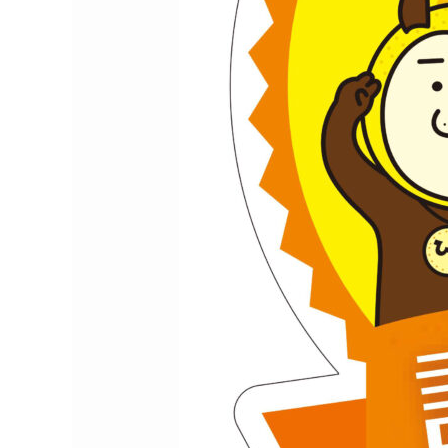
金
返
還
支
援
事
業」
支
援
企
業
に
認
定
さ
れ
ま
し
た