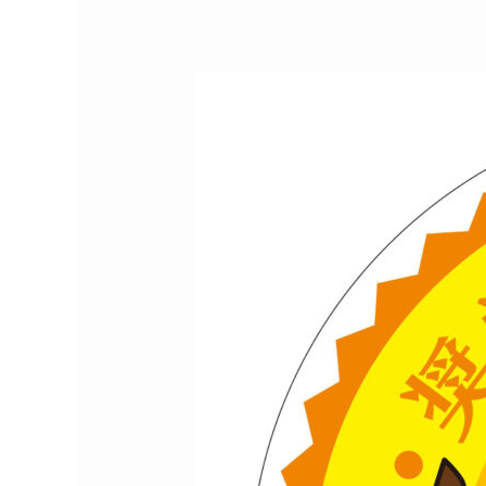
「令
和
６
年
度
ひ
な
た
創
生
の
た
め
の
奨
学