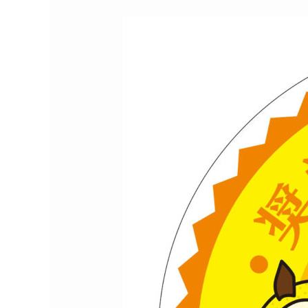
「令
和
７
年
度
ひ
な
た
創
生
の
た
め
の
奨
学
金
返