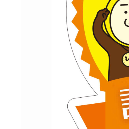
還
支
援
事
業」
支
援
企
業
に
認
定
さ
れ
ま
し
た