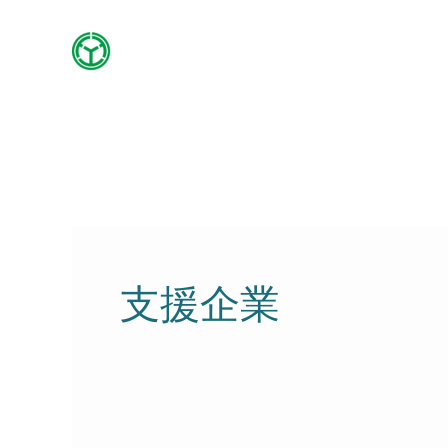
内
容
を
ス
キ
ッ
プ
支援企業