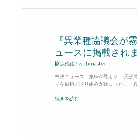
よ
る
植
樹
祭
が
『異
『異業種協議会が霧
開
業
ュースに掲載され
催
種
さ
協
協定締結
/
webmaster
れ
議
ま
会
林政ニュース – 第687号より 
し
が
りを目指す取り組みが始まった。 
た。
霧
島
続きを読む »
市
内
で
「次
世