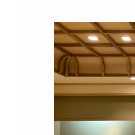
代
の
杜」、
「か
11
ご
月
し
に
ま
植
持
樹
続
祭』
可
と
能
林
な
政
次
ニ
世
ュ
代
ー
の
ス
杜」
に
協
掲
定
載