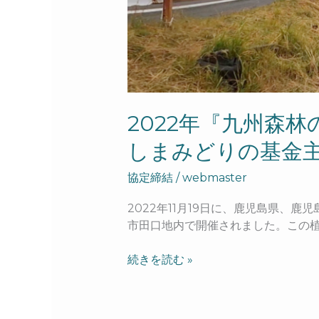
管
理
署、
（公
財）
か
ご
2022年『九州森
し
しまみどりの基金
ま
み
協定締結
/
webmaster
ど
り
2022年11月19日に、鹿児島県
の
市田口地内で開催されました。この植樹
基
金
続きを読む »
主
催
に