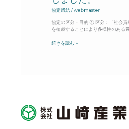
協定締結
/
webmaster
協定の区分・目的 ① 区分：「社会
を植栽することにより多様性のある
続きを読む »