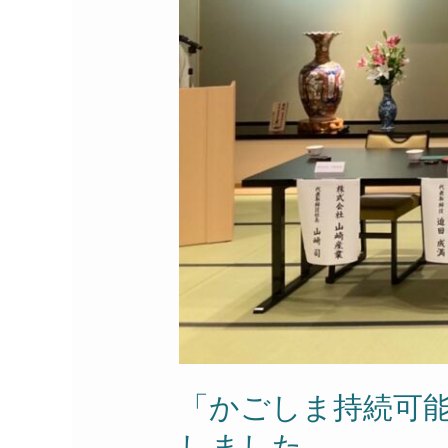
を
さ
林
れ
野
ま
庁
し
及
た。
び
霧
島
神
宮
他
と
締
結
し
ま
「かごしま持続可
し
た。
しました。