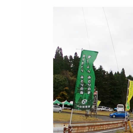
2022
年
『九
州
森
林
の
日』
に
鹿
児
島
県、
鹿
児
島
森
林