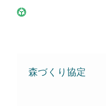
内
容
を
ス
キ
ッ
プ
森づくり協定