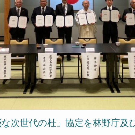
能な次世代の杜」協定を林野庁及