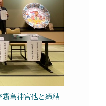
び霧島神宮他と締結