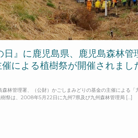
林の日』に鹿児島県、鹿児島森林
主催による植樹祭が開催されまし
、鹿児島森林管理署、（公財）かごしまみどりの基金の主催による
祭は、2008年5月22日に九州7県及び九州森林管理局 […]