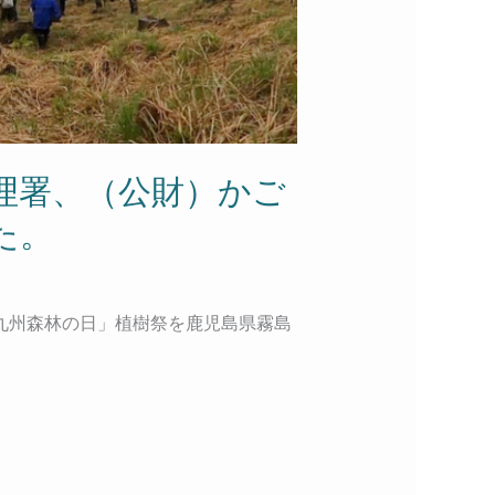
管理署、（公財）かご
た。
「九州森林の日」植樹祭を鹿児島県霧島