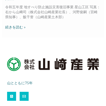
事
賞
令和五年度 地すべり防止施設災害復旧事業 星山工区 写真：
受
右から山﨑司（株式会社山崎産業社長）、河野俊嗣（宮崎
賞
県知事）、飯干誉（山崎産業土木部）
を
受
続きを読む »
賞
し
ま
し
た。
山とともに75年