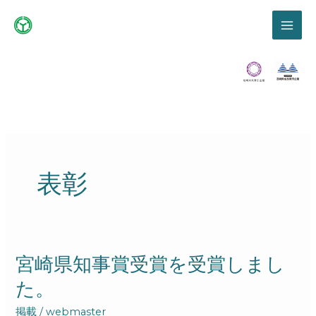
内
容
を
ス
キ
ッ
プ
表彰
宮
宮崎県知事賞受賞を受賞しまし
崎
た。
県
知
掲載
/
webmaster