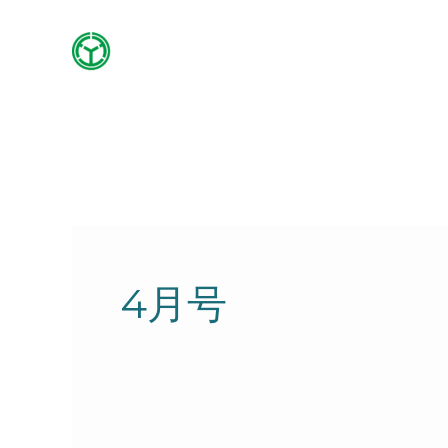
内
容
を
ス
キ
ッ
プ
4月号