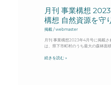
月
月刊 事業構想 2
刊
構想 自然資源を守
事
業
掲載
/
webmaster
構
想
月刊 事業構想2023年4月号に掲
2023
は、県下市町村のうち最大の森林面積（
年
4
続きを読む »
月
号
の
ト
ッ
プ
の
哲
学