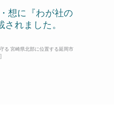
着・想に『わが社の
載されました。
を守る 宮崎県北部に位置する延岡市
]