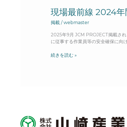
現
現場最前線 202
場
掲載
/
webmaster
最
前
2025年9月 JCM PROJECT
線
に従事する作業員等の安全確保に向け
2024
年
続きを読む »
問
題
に
お
け
る
当
社
の
取
り