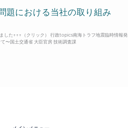
4年問題における当社の取り組み
掲載されました↑↑↑（クリック） 行政topics南海トラフ地震臨時
て〜国土交通省 大臣官房 技術調査課