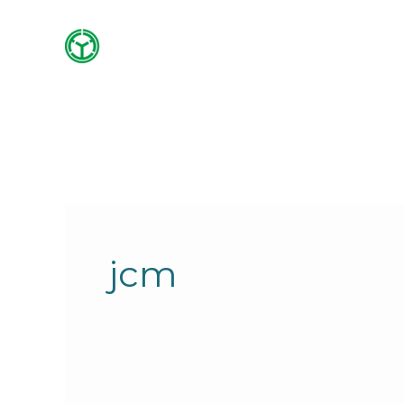
内
容
を
ス
キ
ッ
プ
jcm